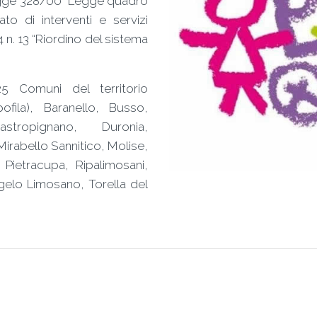
egge 328/00 “Legge quadro
ato di interventi e servizi
n. 13 “Riordino del sistema
 Comuni del territorio
ila), Baranello, Busso,
astropignano, Duronia,
irabello Sannitico, Molise,
 Pietracupa, Ripalimosani,
ngelo Limosano, Torella del