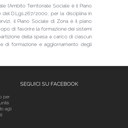
e l’Ambito Territoriale Sociale è il Piano
0 del D.Lgs.267/2000, per la disciplina in
vizi, il Piano Sociale di Zona è il piano
copo di: favorire la formazione dei sistemi
ripartizione della spesa a carico di ciascun
ative di formazione e aggiornamento degli
SEGUICI SU FACEBOOK
do per
unità
to agli
di