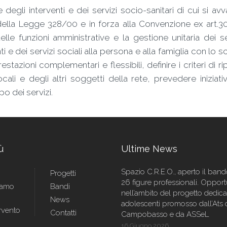
li interventi e dei servizi socio-sanitari di cui si avval
9 della Legge 328/00 e in forza alla Convenzione ex art.3
 funzioni amministrative e la gestione unitaria dei ser
 e dei servizi sociali alla persona e alla famiglia con lo s
restazioni complementari e flessibili, definire i criteri di 
cali e degli altri soggetti della rete, prevedere inizi
po dei servizi.
ù
Ultime News
Spazio C.R.E.O., aperto il ban
Progetti
26 figure professionali. Opport
iamo
Bandi
nell’ambito del progetto dedica
News
adolescenti promosso dall’Ats 
rvento
Contatti
Campobasso e da ASSeL
16 Giugno 2026