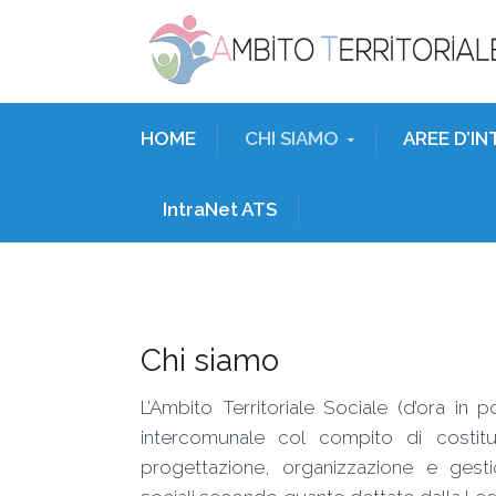
HOME
CHI SIAMO
AREE D’I
IntraNet ATS
Chi siamo
L’Ambito Territoriale Sociale (d’ora in
intercomunale col compito di costit
progettazione, organizzazione e gesti