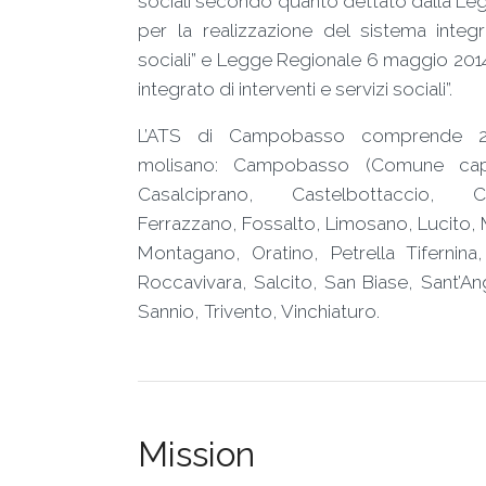
sociali secondo quanto dettato dalla L
per la realizzazione del sistema integr
sociali” e Legge Regionale 6 maggio 2014 
integrato di interventi e servizi sociali”.
L’ATS di Campobasso comprende 25
molisano: Campobasso (Comune capof
Casalciprano, Castelbottaccio, C
Ferrazzano, Fossalto, Limosano, Lucito, M
Montagano, Oratino, Petrella Tifernina,
Roccavivara, Salcito, San Biase, Sant’A
Sannio, Trivento, Vinchiaturo.
Mission