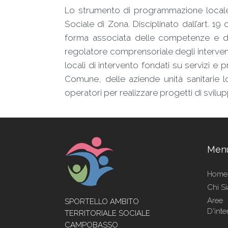
Lo strumento di programmazione locale deg
Sociale di Zona. Disciplinato dall’art. 1
forma associata delle competenze e delle
regolatore comprensoriale degli interventi
locali di intervento fondati su servizi e p
Comune, delle aziende unità sanitarie lo
operatori per realizzare progetti di svilup
Men
Home
Chi S
Aree
SPORTELLO AMBITO
D'inte
TERRITORIALE SOCIALE
CAMPOBASSO