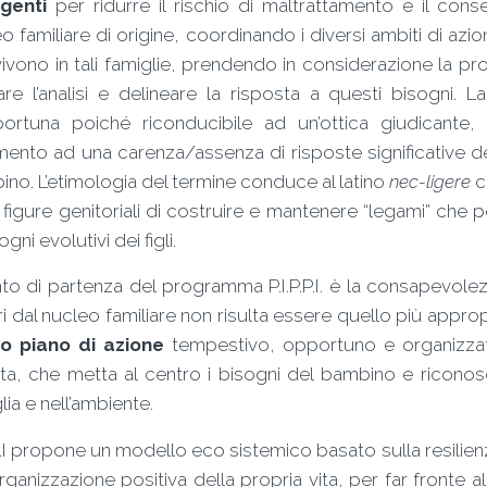
igenti
per ridurre il rischio di maltrattamento e il con
o familiare di origine, coordinando i diversi ambiti di azio
ivono in tali famiglie, prendendo in considerazione la pro
are l’analisi e delineare la risposta a questi bisogni
portuna poiché riconducibile ad un’ottica giudicante, è
imento ad una carenza/assenza di risposte significative de
no. L’etimologia del termine conduce al latino
nec-ligere
c
 figure genitoriali di costruire e mantenere “legami” c
ogni evolutivi dei figli.
nto di partenza del programma P.I.P.P.I. è la consapevole
i dal nucleo familiare non risulta essere quello più appro
o piano di azione
tempestivo, opportuno e organizza
ita, che metta al centro i bisogni del bambino e riconosc
lia e nell’ambiente.
.P.I propone un modello eco sistemico basato sulla resilien
organizzazione positiva della propria vita, per far fronte