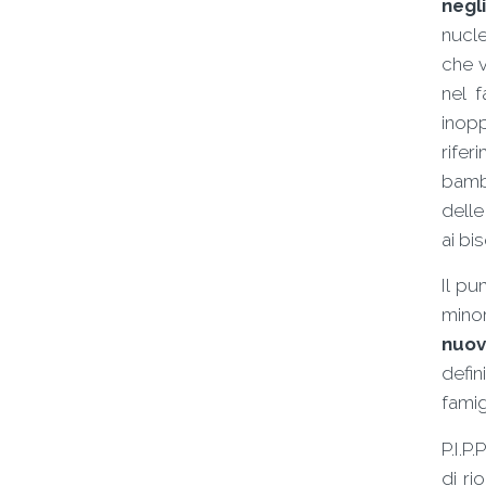
negl
nucle
che v
nel f
inop
rifer
bambi
delle
ai bis
Il pu
minor
nuov
defin
famig
P.I.P
di ri