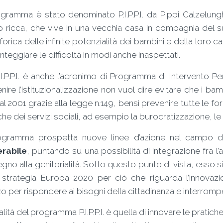
ogramma è stato denominato P.I.P.P.I. da Pippi Calzelu
 ricca, che vive in una vecchia casa in compagnia del s
orica delle infinite potenzialità dei bambini e della loro c
onteggiare le difficoltà in modi anche inaspettati.
I.P.P.I. è anche l’acronimo di Programma di Intervento Per
nire l’istituzionalizzazione non vuol dire evitare che i bam
al 2001 grazie alla legge n.149, bensì prevenire tutte le for
che dei servizi sociali, ad esempio la burocratizzazione, le 
rogramma prospetta nuove linee d’azione nel campo 
erabile
, puntando su una possibilità di integrazione fra l’
gno alla genitorialità. Sotto questo punto di vista, esso si 
a strategia Europa 2020 per ciò che riguarda l’innova
 per rispondere ai bisogni della cittadinanza e interromper
nalità del programma P.I.P.P.I. è quella di innovare le pratich