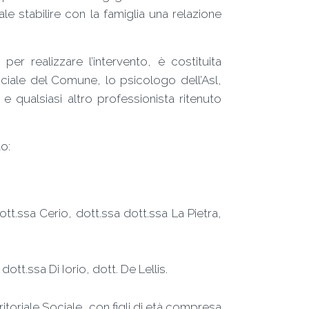
le stabilire con la famiglia una relazione
r realizzare l’intervento, è costituita
ciale del Comune, lo psicologo dell’Asl,
 e qualsiasi altro professionista ritenuto
o:
ott.ssa Cerio, dott.ssa dott.ssa La Pietra,
ott.ssa Di Iorio, dott. De Lellis.
itoriale Sociale, con figli di età compresa