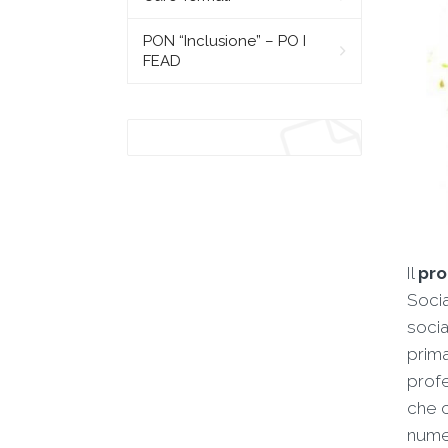
PON “Inclusione” – PO I
FEAD
Il
pro
Socia
socia
prima
profe
che 
numer