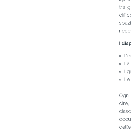
tra g
diffi
spazi
neces
I
disp
L’e
La
I g
Le 
Ogni 
dire,
cias
occup
dell’