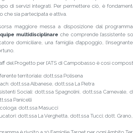
ppo di servizi integrati. Per permettere ciò, è fondamenta
to che sia partecipata e attiva.
isorsa maggiore messa a disposizione dal programma pe
quipe multidisciplinare
che comprende l’assistente so
catore domiciliare, una famiglia d’appoggio, l’insegnante
rtuno.
aff del Progetto per l’ATS di Campobasso è così compost
erente territoriale: dott.ssa Polisena
ach: dott.ssa Albanese, dott.ssa La Pietra
istenti Sociali: dott.ssa Spagnolini, dott.ssa Carnevale, d
t.ssa Panicelli
icologa: dott.ssa Masucci
catori: dott.ssa La Verghetta, dott.ssa Tucci; dott. Grano, d
ogramma è rivolto a 10 Famiglie Target per ogni Ambito Terr