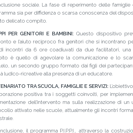
inclusione sociale. La fase di reperimento delle famiglie
amma sia per diffidenza o scarsa conoscenza del disposi
to delicato compito.
PI PER GENITORI E BAMBINI:
Questo dispositivo prev
onto e l’aiuto reciproco fra genitori che si incontrano 
 di incontri da 6 ore coadiuvati da due facilitatori, una
ito è quello di agevolare la comunicazione e lo scamb
lelo, un secondo gruppo formato dai figli dei partecipa
ità ludico-ricreative alla presenza di un educatore.
ENARIATO TRA SCUOLA, FAMIGLIE E SERVIZI:
L’obiettiv
borazione positiva tra i soggetti coinvolti, per impleme
entazione dell’intervento ma sulla realizzazione di un
collo attivato nelle scuole, attualmente gli incontri forma
trale.
nclusione, il programma P.I.P.P.I., attraverso la costruzi