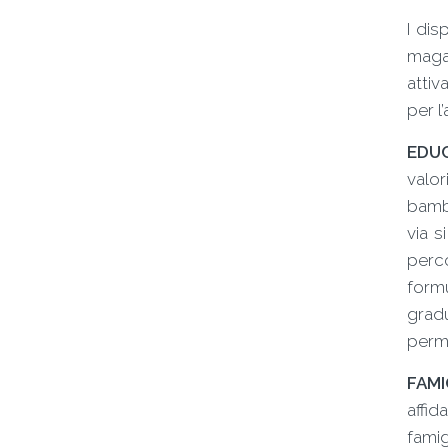
I dis
magar
attiv
per l
EDUC
valor
bambi
via s
perco
formu
grad
perme
FAMI
affid
famig