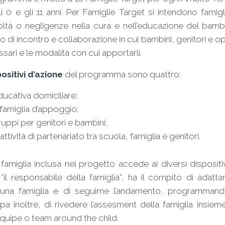
li 0 e gli 11 anni. Per Famiglie Target si intendono fami
coltà o negligenze nella cura e nell’educazione del bambi
o di incontro e collaborazione in cui bambini, genitori e 
sari e le modalità con cui apportarli.
ositivi d’azione
del programma sono quattro:
ducativa domiciliare;
 famiglia d’appoggio;
ruppi per genitori e bambini;
attività di partenariato tra scuola, famiglia e genitori.
famiglia inclusa nel progetto accede ai diversi dispositi
 “il responsabile della famiglia”, ha il compito di adatta
cuna famiglia e di seguirne l’andamento, programmando
a inoltre, di rivedere l’assesment della famiglia insieme
equipe o team around the child.