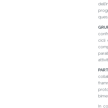
dell’
progr
ques
GRUP
confr
cicli
comp
paral
attiv
PART
colla
framm
proto
bimes
In co