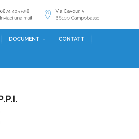
0874 405 598
Via Cavour, 5
Inviaci una mail
86100 Campobasso
DOCUMENTI
CONTATTI
P.I.