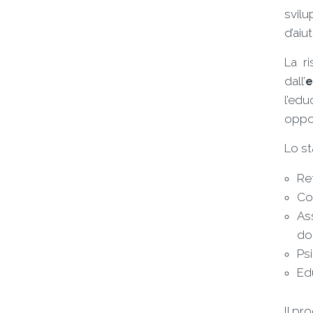
svilu
d’aiu
La r
dall’
e
l’edu
oppo
Lo st
Ref
Co
Ass
dot
Ps
Edu
Il pr