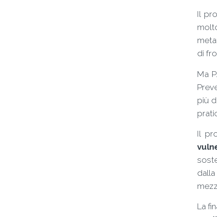
Il pr
molto
metaf
di fr
Ma P.
Preve
più d
prati
Il p
vuln
soste
dall
mezzo
La fi