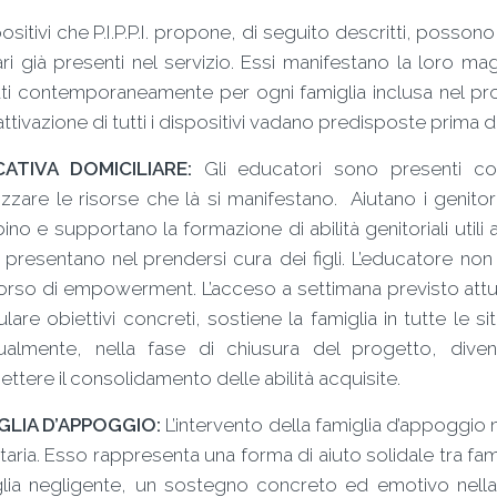
positivi che P.I.P.P.I. propone, di seguito descritti, possono
i già presenti nel servizio. Essi manifestano la loro m
ati contemporaneamente per ogni famiglia inclusa nel pr
’attivazione di tutti i dispositivi vadano predisposte prima
ATIVA DOMICILIARE:
Gli educatori sono presenti con
izzare le risorse che là si manifestano. Aiutano i genito
no e supportano la formazione di abilità genitoriali utili a
i presentano nel prendersi cura dei figli. L’educatore non
rso di empowerment. L’acceso a settimana previsto attua
lare obiettivi concreti, sostiene la famiglia in tutte le si
ualmente, nella fase di chiusura del progetto, div
ttere il consolidamento delle abilità acquisite.
GLIA D’APPOGGIO:
L’intervento della famiglia d’appoggio 
ataria. Esso rappresenta una forma di aiuto solidale tra fam
lia negligente, un sostegno concreto ed emotivo nella 