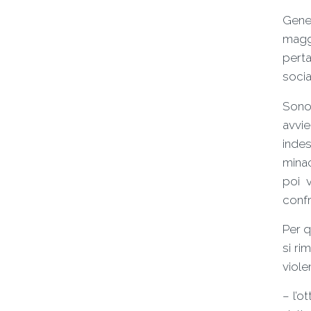
Gener
magg
pert
socia
Sono
avvie
indes
minac
poi 
confr
Per q
si ri
viole
– l’o