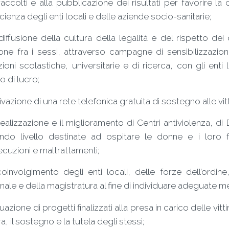
raccolti e alla pubblicazione dei risultati per favorir
fficienza degli enti locali e delle aziende socio-sanitarie;
diffusione della cultura della legalità e del rispetto dei
one fra i sessi, attraverso campagne di sensibilizzazio
uzioni scolastiche, universitarie e di ricerca, con gli enti
 di lucro;
ttivazione di una rete telefonica gratuita di sostegno alle vit
realizzazione e il miglioramento di Centri antiviolenza, di D
ndo livello destinate ad ospitare le donne e i loro fig
cuzioni e maltrattamenti;
coinvolgimento degli enti locali, delle forze dell’ordine
nale e della magistratura al fine di individuare adeguate m
ttuazione di progetti finalizzati alla presa in carico delle vitti
ra, il sostegno e la tutela degli stessi;