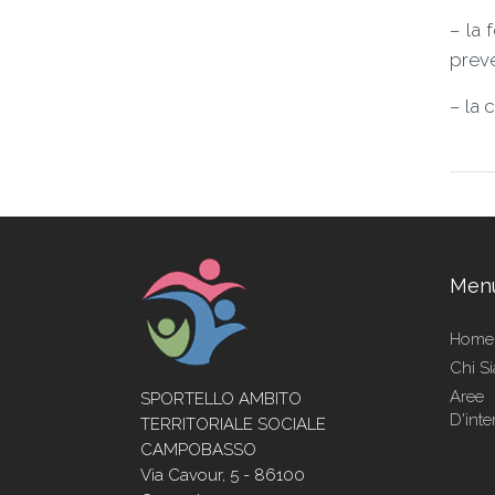
– la 
preve
– la 
Men
Home
Chi S
Aree
SPORTELLO AMBITO
D'inte
TERRITORIALE SOCIALE
CAMPOBASSO
Via Cavour, 5 - 86100