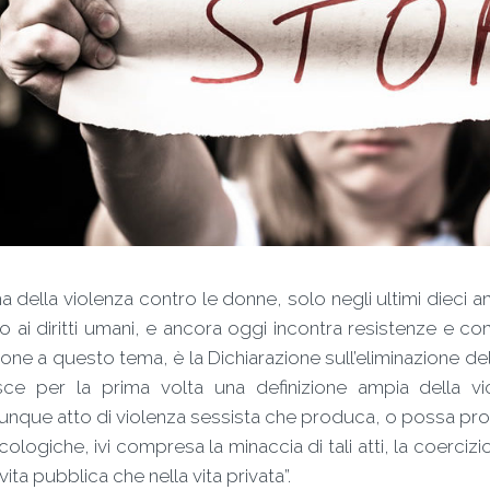
ma della violenza contro le donne, solo negli ultimi dieci ann
o ai diritti umani, e ancora oggi incontra resistenze e con
ione a questo tema, è la Dichiarazione sull’eliminazione d
isce per la prima volta una definizione ampia della v
unque atto di violenza sessista che produca, o possa prod
cologiche, ivi compresa la minaccia di tali atti, la coercizio
 vita pubblica che nella vita privata”.