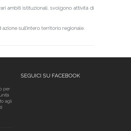
 ambiti istituzionali, svolgono attività di
zione sull’intero territorio regionale.
SEGUICI SU FACEBOOK
do per
unità
to agli
di