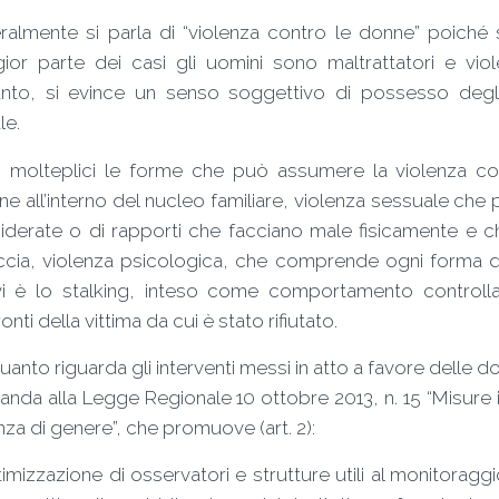
almente si parla di “violenza contro le donne” poiché s
ior parte dei casi gli uomini sono maltrattatori e viol
anto, si evince un senso soggettivo di possesso degli
le.
 molteplici le forme che può assumere la violenza co
ne all’interno del nucleo familiare, violenza sessuale che
iderate o di rapporti che facciano male fisicamente e che
cia, violenza psicologica, che comprende ogni forma di 
vi è lo stalking, inteso come comportamento controll
onti della vittima da cui è stato rifiutato.
uanto riguarda gli interventi messi in atto a favore delle don
manda alla Legge Regionale 10 ottobre 2013, n. 15 “Misure 
nza di genere”, che promuove (art. 2):
ttimizzazione di osservatori e strutture utili al monitoraggi