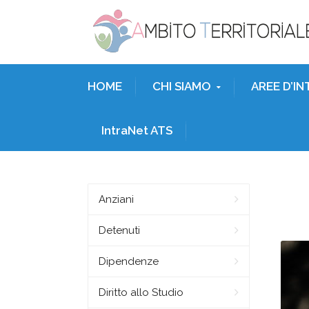
HOME
CHI SIAMO
AREE D’I
IntraNet ATS
Anziani
Detenuti
Dipendenze
Diritto allo Studio