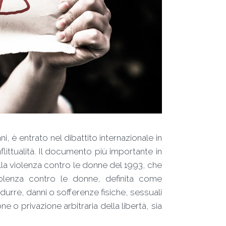
i, è entrato nel dibattito internazionale in
flittualità. Il documento più importante in
ella violenza contro le donne del 1993, che
iolenza contro le donne, definita come
urre, danni o sofferenze fisiche, sessuali
ne o privazione arbitraria della libertà, sia