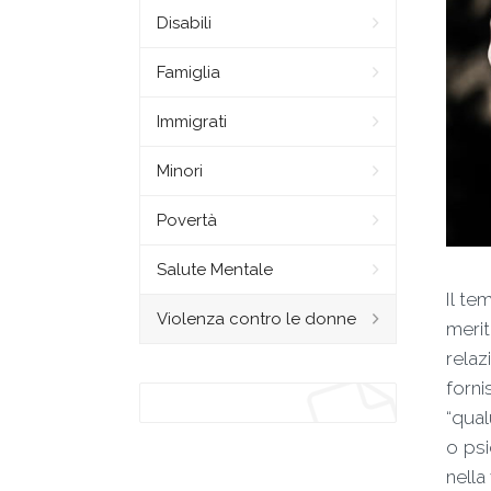
Disabili
Famiglia
Immigrati
Minori
Povertà
Salute Mentale
Il te
Violenza contro le donne
merit
relaz
forn
“qual
o psi
nella