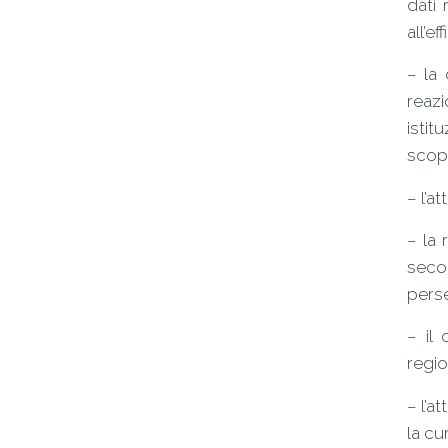
dati 
all’e
– la 
reazi
istit
scopo
– l’a
– la 
seco
perse
– il 
regio
– l’a
la cu