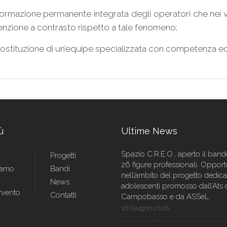
formazione permanente integrata degli operatori che nei vari
nzione a contrasto rispetto a tale fenomeno;
costituzione di un’equipe specializzata con competenza ed a
ù
Ultime News
Spazio C.R.E.O., aperto il ban
Progetti
26 figure professionali. Opport
iamo
Bandi
nell’ambito del progetto dedica
News
adolescenti promosso dall’Ats 
rvento
Contatti
Campobasso e da ASSeL
16 Giugno 2026