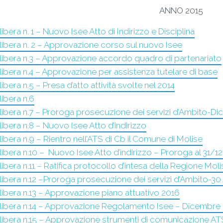
ANNO 2015
ibera n. 1 – Nuovo Isee Atto di Indirizzo e Disciplina
libera n. 2 – Approvazione corso sul nuovo Isee
libera n.3 – Approvazione accordo quadro di partenariato
libera n.4 – Approvazione per assistenza tutelare di base
ibera n.5 – Presa d’atto attività svolte nel 2014
ibera n.6
libera n.7 – Proroga prosecuzione dei servizi d’Ambito-D
ibera n.8 – Nuovo Isee Atto d’indirizzo
ibera n.9 – Rientro nell’ATS di Cb il Comune di Molise
libera n.10 – Nuovo Isee Atto d’indirizzo –
Proroga al 31/1
ibera n.11 – Ratifica protocollo d’intesa della Regione Mol
ibera n.12 –
Proroga prosecuzione dei servizi d’Ambito-30 
libera n.13 – Approvazione piano attuativo 2016
libera n.14 – Approvazione Regolamento Isee – Dicembre 
libera n.15 – Approvazione strumenti di comunicazione AT