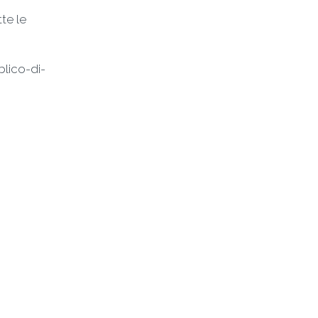
tte le
lico-di-