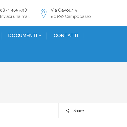
0874 405 598
Via Cavour, 5
Inviaci una mail
86100 Campobasso
DOCUMENTI
CONTATTI
Share