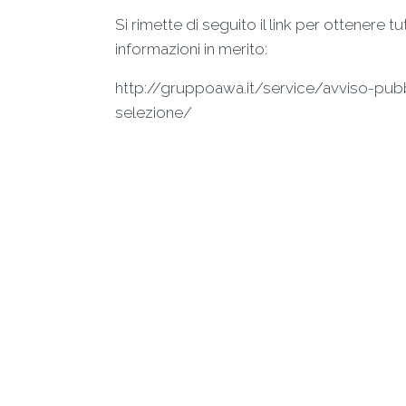
Si rimette di seguito il link per ottenere tu
informazioni in merito:
http://gruppoawa.it/service/avviso-pubb
selezione/