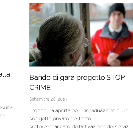
lla
Bando di gara progetto STOP
CRIME
Settembre 26, 2019
nsulta
Procedura aperta per l’individuazione di un
le
soggetto privato del terzo
settore incaricato dell’attivazione dei servizi