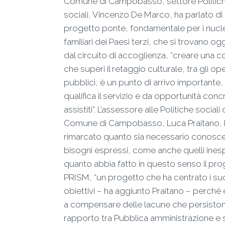
Comune di Campobasso, settore Politic
sociali, Vincenzo De Marco, ha parlato di
progetto ponte, fondamentale per i nucle
familiari dei Paesi terzi, che si trovano ogg
dal circuito di accoglienza, “creare una 
che superi il retaggio culturale, tra gli op
pubblici, è un punto di arrivo importante,
qualifica il servizio e da opportunità conc
assistiti”. L’assessore alle Politiche sociali 
Comune di Campobasso, Luca Praitano, 
rimarcato quanto sia necessario conosce
bisogni espressi, come anche quelli inesp
quanto abbia fatto in questo senso il pro
PRISM, “un progetto che ha centrato i su
obiettivi – ha aggiunto Praitano – perché
a compensare delle lacune che persiston
rapporto tra Pubblica amministrazione e 