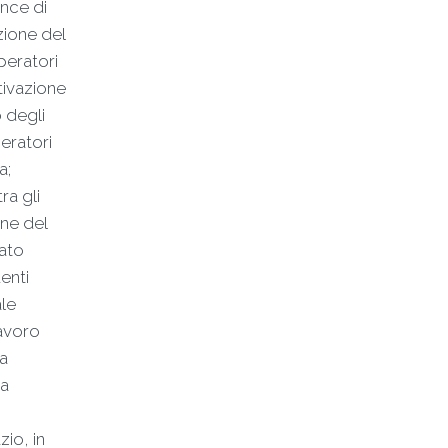
ance di
zione del
peratori
ttivazione
 degli
eratori
a;
ra gli
one del
ato
enti
ale
Lavoro
a
va
io, in