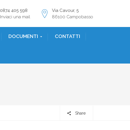
0874 405 598
Via Cavour, 5
Inviaci una mail
86100 Campobasso
DOCUMENTI
CONTATTI
Share