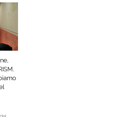
one,
PRISM.
bbiamo
el
del