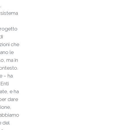
,
l sistema
 progetto
di
azioni che
eano le
so, ma in
ontesto.
e – ha
Enti
ate, e ha
 per dare
zione,
e abbiamo
e del