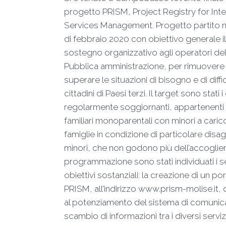
progetto PRISM, Project Registry for Int
Services Management. Progetto partito 
di febbraio 2020 con obiettivo generale il
sostegno organizzativo agli operatori del
Pubblica amministrazione, per rimuovere
superare le situazioni di bisogno e di diffi
cittadini di Paesi terzi. Il target sono stati i 
regolarmente soggiornanti, appartenenti 
familiari monoparentali con minori a caric
famiglie in condizione di particolare disa
minori, che non godono più dell’accoglien
programmazione sono stati individuati i 
obiettivi sostanziali: la creazione di un po
PRISM, all’indirizzo www.prism-molise.it,
al potenziamento del sistema di comunic
scambio di informazioni tra i diversi serviz