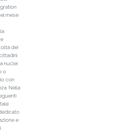
egration
nel mese
la
 e
coltà dei
cittadini
a nuclei
o o
gio con
za. Nella
seguenti
rtale
 dedicato
azione e
i