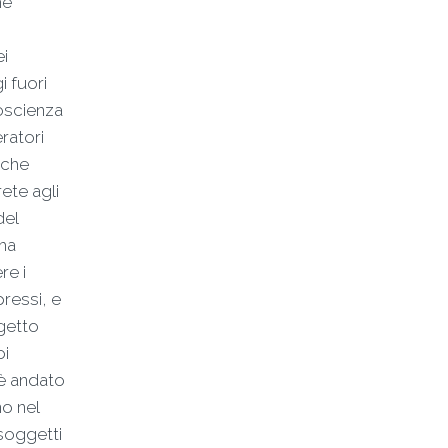
he
i
i fuori
coscienza
eratori
 che
rete agli
del
ha
re i
ressi, e
getto
oi
 è andato
o nel
soggetti