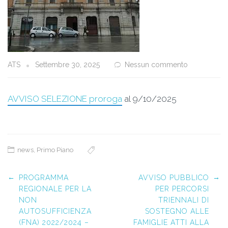
ATS
Settembre 30, 2025
Nessun commento
AVVISO SELEZIONE proroga
al 9/10/2025
news
,
Primo Piano
Post navigation
←
→
PROGRAMMA
AVVISO PUBBLICO
REGIONALE PER LA
PER PERCORSI
NON
TRIENNALI DI
AUTOSUFFICIENZA
SOSTEGNO ALLE
(FNA) 2022/2024 –
FAMIGLIE ATTI ALLA