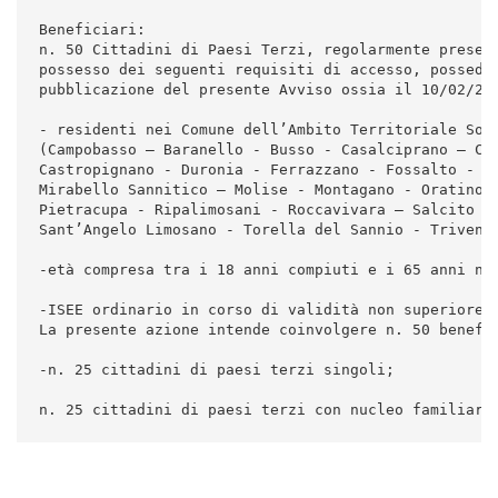
Beneficiari:

n. 50 Cittadini di Paesi Terzi, regolarmente present
possesso dei seguenti requisiti di accesso, possedut
pubblicazione del presente Avviso ossia il 10/02/202
- residenti nei Comune dell’Ambito Territoriale Soci
(Campobasso – Baranello - Busso - Casalciprano – Cas
Castropignano - Duronia - Ferrazzano - Fossalto - Li
Mirabello Sannitico – Molise - Montagano - Oratino -
Pietracupa - Ripalimosani - Roccavivara – Salcito - 
Sant’Angelo Limosano - Torella del Sannio - Trivento
-età compresa tra i 18 anni compiuti e i 65 anni non
-ISEE ordinario in corso di validità non superiore a
La presente azione intende coinvolgere n. 50 benefic
-n. 25 cittadini di paesi terzi singoli;

n. 25 cittadini di paesi terzi con nucleo familiare