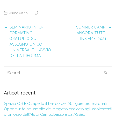
Primo Piano
Post navigation
←
→
SEMINARIO INFO-
SUMMER CAMP:
FORMATIVO
ANCORA TUTTI
GRATUITO SU
INSIEME…2021
ASSEGNO UNICO
UNIVERSALE – AVVIO
DELLA RIFORMA
Search for:
Articoli recenti
Spazio C.R.E.O., aperto il bando per 26 figure professionali.
Opportunità nell’ambito del progetto dedicato agli adolescenti
promosso dall’Ats di Campobasso e da ASSeL