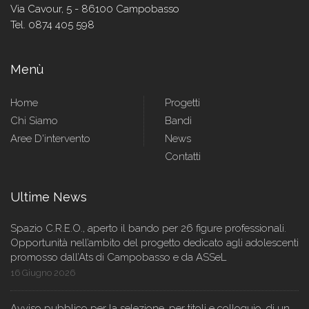
Via Cavour, 5 - 86100 Campobasso
Tel. 0874 405 598
Menù
Home
Progetti
Chi Siamo
Bandi
Aree D'intervento
News
Contatti
Ultime News
Spazio C.R.E.O., aperto il bando per 26 figure professionali.
Opportunità nell’ambito del progetto dedicato agli adolescenti
promosso dall’Ats di Campobasso e da ASSeL
16 Giugno 2026
Avviso pubblico per la selezione, per titoli e colloquio, di un