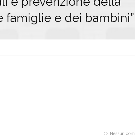
ali e prevenzione della
e famiglie e dei bambini”
Nessun com