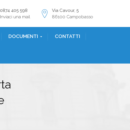
0874 405 598
Via Cavour, 5
Inviaci una mail
86100 Campobasso
DOCUMENTI
CONTATTI
ta
e