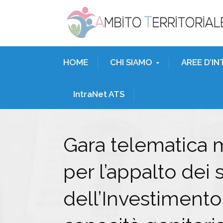
HOME
CHI SIAMO
AREE D’I
IntraNet ATS
Gara telematica 
per l’appalto dei 
dell’Investimento 