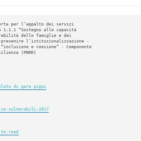
rta per l’appalto dei servizi

 1.1.1 “Sostegno alle capacità

abilità delle famiglie e dei

prevenire l’istituzionalizzazione -

“inclusione e coesione” - Componente

ilienza (PNRR)

olato di gara pippi
lie-vulnerabili-2017
-to-read