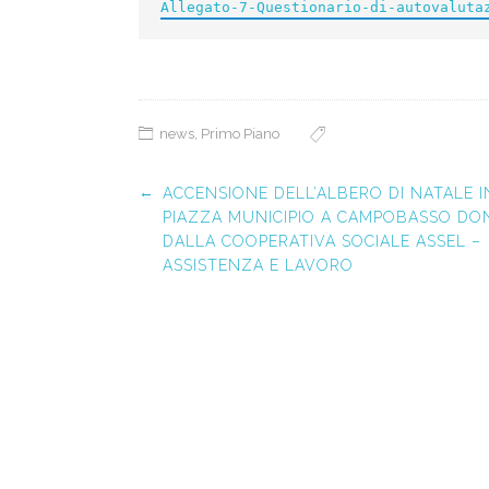
Allegato-7-Questionario-di-autovaluta
news
,
Primo Piano
Post navigation
←
ACCENSIONE DELL’ALBERO DI NATALE I
PIAZZA MUNICIPIO A CAMPOBASSO DO
DALLA COOPERATIVA SOCIALE ASSEL –
ASSISTENZA E LAVORO