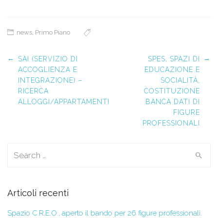
news
,
Primo Piano
Post navigation
←
→
SAI (SERVIZIO DI
SPES, SPAZI DI
ACCOGLIENZA E
EDUCAZIONE E
INTEGRAZIONE) –
SOCIALITÀ,
RICERCA
COSTITUZIONE
ALLOGGI/APPARTAMENTI
BANCA DATI DI
FIGURE
PROFESSIONALI
Search for:
Articoli recenti
Spazio C.R.E.O., aperto il bando per 26 figure professionali.