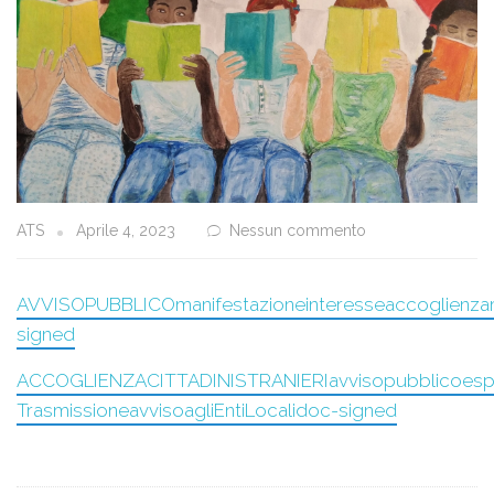
ATS
Aprile 4, 2023
Nessun commento
AVVISOPUBBLICOmanifestazioneinteresseaccoglienzam
signed
ACCOGLIENZACITTADINISTRANIERIavvisopubblicoespl
TrasmissioneavvisoagliEntiLocalidoc-signed