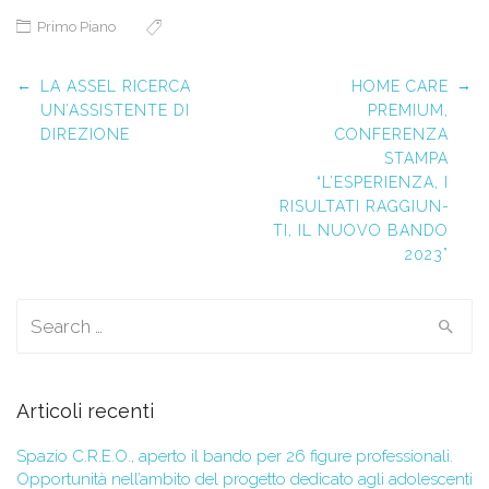
Primo Piano
Post navigation
←
→
LA ASSEL RICERCA
HOME CARE
UN’ASSISTENTE DI
PREMIUM,
DIREZIONE
CONFERENZA
STAMPA
“L’ESPERIENZA, I
RISULTATI RAGGIUN­
TI, IL NUOVO BANDO
2023”
Search for:
Articoli recenti
Spazio C.R.E.O., aperto il bando per 26 figure professionali.
Opportunità nell’ambito del progetto dedicato agli adolescenti